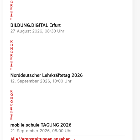
G
R
E
S
S
E
BILDUNG.DIG!TAL Erfurt
27. August 2026, 08:30 Uhr
K
O
N
G
R
E
S
S
E
Norddeutscher Lehrkräftetag 2026
12. September 2026, 10:00 Uhr
K
O
N
G
R
E
S
S
E
mobile.schule TAGUNG 2026
21. September 2026, 08:00 Uhr
Alle Veranstaltungen ansehen →