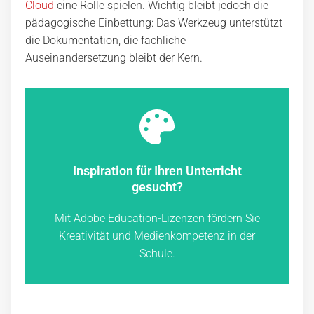
Cloud
eine Rolle spielen. Wichtig bleibt jedoch die
pädagogische Einbettung: Das Werkzeug unterstützt
die Dokumentation, die fachliche
Auseinandersetzung bleibt der Kern.
Jetzt inspirieren lassen
Inspiration für Ihren Unterricht
verschiedene Lizenzoptionen.
gesucht?
Schulprojekte und informieren Sie sich über
Holen Sie sich auf unserer Seite Ideen für
Mit Adobe Education-Lizenzen fördern Sie
Kreativität und Medienkompetenz in der
Adobe Themenseite entdecken
Schule.