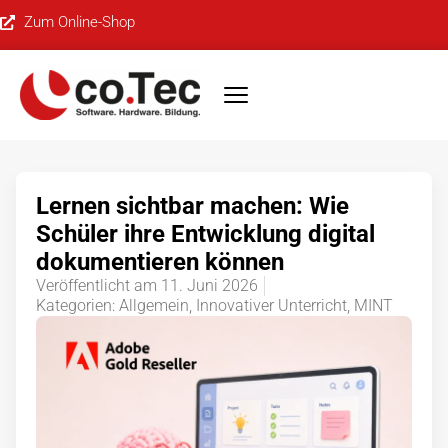
Zum Online-Shop
Lernen sichtbar machen: Wie
Schüler ihre Entwicklung digital
dokumentieren können
Veröffentlicht am
11. Juni 2026
Kategorien:
Allgemein
,
Innovativer Unterricht
,
MINT