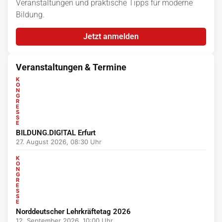
Veranstaltungen und praktische Tipps für moderne
Bildung.
Jetzt anmelden
Veranstaltungen & Termine
K
O
N
G
R
E
S
S
E
BILDUNG.DIG!TAL Erfurt
27. August 2026, 08:30 Uhr
K
O
N
G
R
E
S
S
E
Norddeutscher Lehrkräftetag 2026
12. September 2026, 10:00 Uhr