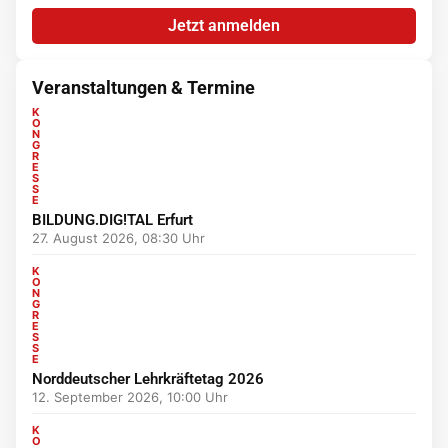
Jetzt anmelden
Veranstaltungen & Termine
K
O
N
G
R
E
S
S
E
BILDUNG.DIG!TAL Erfurt
27. August 2026, 08:30 Uhr
K
O
N
G
R
E
S
S
E
Norddeutscher Lehrkräftetag 2026
12. September 2026, 10:00 Uhr
K
O