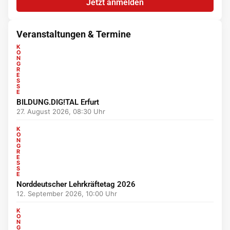
Jetzt anmelden
Veranstaltungen & Termine
K
O
N
G
R
E
S
S
E
BILDUNG.DIG!TAL Erfurt
27. August 2026, 08:30 Uhr
K
O
N
G
R
E
S
S
E
Norddeutscher Lehrkräftetag 2026
12. September 2026, 10:00 Uhr
K
O
N
G