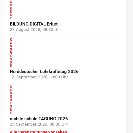
G
R
E
S
S
E
BILDUNG.DIG!TAL Erfurt
27. August 2026, 08:30 Uhr
K
O
N
G
R
E
S
S
E
Norddeutscher Lehrkräftetag 2026
12. September 2026, 10:00 Uhr
K
O
N
G
R
E
S
S
E
mobile.schule TAGUNG 2026
21. September 2026, 08:00 Uhr
Alle Veranstaltungen ansehen →