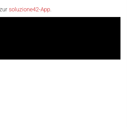
 zur
soluzione42-App
.