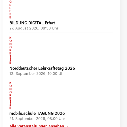
G
R
E
S
S
E
BILDUNG.DIG!TAL Erfurt
27. August 2026, 08:30 Uhr
K
O
N
G
R
E
S
S
E
Norddeutscher Lehrkräftetag 2026
12. September 2026, 10:00 Uhr
K
O
N
G
R
E
S
S
E
mobile.schule TAGUNG 2026
21. September 2026, 08:00 Uhr
Alle Veranstaltungen ansehen →