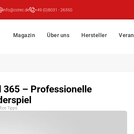
info@cotec.de
+49 (0)8031 - 26350
Magazin
Über uns
Hersteller
Veran
 365 – Professionelle
erspiel
fice Tipps