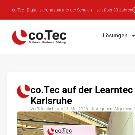
co.Tec - Digitalisierungspartner der Schulen – seit über 30 Jahren
Lösungen
co.Tec auf der Learntec
Karlsruhe
Veröffentlicht am
11. Mai 2026
Kategorien:
Allgemein
,