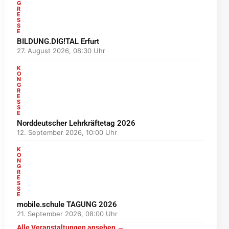
G
R
E
S
S
E
BILDUNG.DIG!TAL Erfurt
27. August 2026, 08:30 Uhr
K
O
N
G
R
E
S
S
E
Norddeutscher Lehrkräftetag 2026
12. September 2026, 10:00 Uhr
K
O
N
G
R
E
S
S
E
mobile.schule TAGUNG 2026
21. September 2026, 08:00 Uhr
Alle Veranstaltungen ansehen →