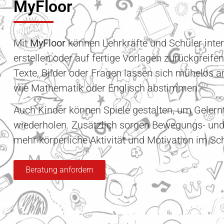
MyFloor
Mit
MyFloor
können Lehrkräfte und Schüler inter
erstellen oder auf fertige Vorlagen zurückgreifen
Texte, Bilder oder Fragen lassen sich mühelos 
wie Mathematik oder Englisch abstimmen.
Auch Kinder können Spiele gestalten, um Gelernt
wiederholen. Zusätzlich sorgen Bewegungs- und 
mehr körperliche Aktivität und Motivation im Sch
Beratung anfordern