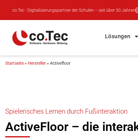
Inhalt
springen
co.Tec - Digitalisierungspartner der Schulen – seit über 30 Jahren
Lösungen
Startseite
»
Hersteller
»
Activefloor
Spielerisches Lernen durch Fußinteraktion
ActiveFloor – die inter