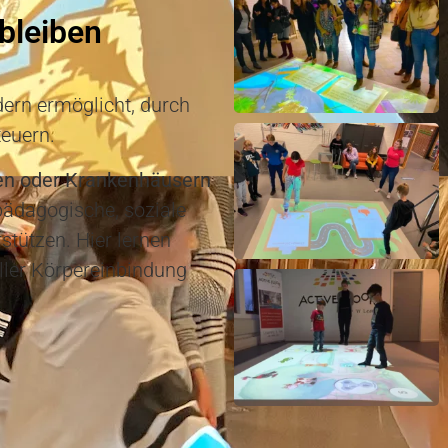
bleiben
ndern ermöglicht, durch
teuern.
ken oder Krankenhäusern
pädagogische, soziale
stützen. Hier lernen
oller Körpereinbindung