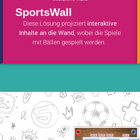
SportsWall
Diese Lösung projiziert
interaktive
Inhalte an die Wand
, wobei die Spiele
mit Bällen gespielt werden.