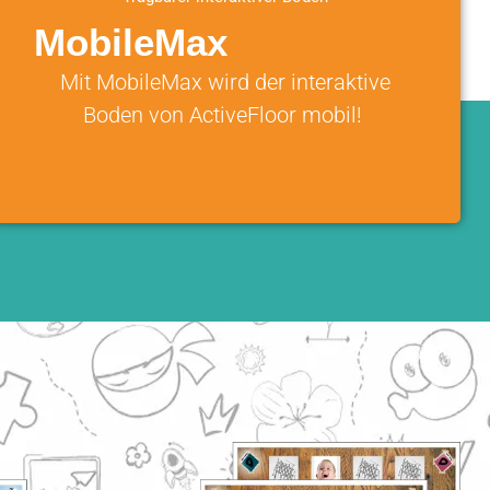
MobileMax
Mit MobileMax wird der interaktive
Boden von ActiveFloor mobil!