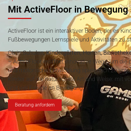
Mit ActiveFloor in Bewegung 
ActiveFloor ist ein interaktiver Boden, der es Ki
Fußbewegungen Lernspiele und Aktivitäten zu s
Ob in
Schulen, Kindergärten, Horten, Bibliothe
– ActiveFloor eröffnet innovative Wege, um die 
und motorische Entwicklung spielerisch zu unter
Kinder auf die natürlichste Art und Weise: mit v
und viel Freude an Bewegung.
Beratung anfordern