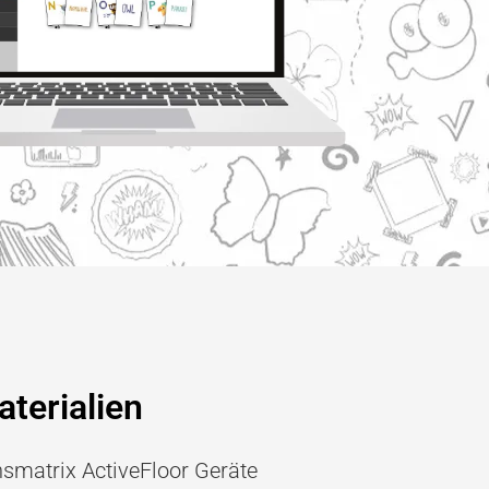
terialien
hsmatrix ActiveFloor Geräte