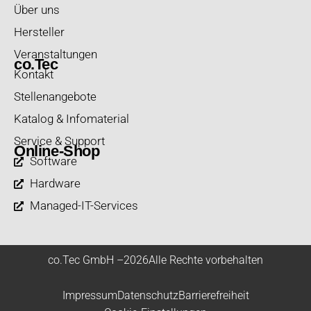
Über uns
Hersteller
Veranstaltungen
co.Tec
Kontakt
Stellenangebote
Katalog & Infomaterial
Service & Support
Online-Shop
Software
Hardware
Managed-IT-Services
co.Tec GmbH –
2026
Alle Rechte vorbehalten
Impressum
Datenschutz
Barrierefreiheit